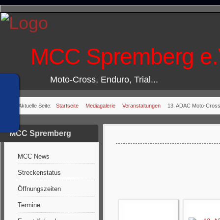
MCC Spremberg e.
Moto-Cross, Enduro, Trial...
Aktuelle Seite:
Startseite
Mediagalerie
Veranstaltungen
13. ADAC Moto-Cross
MCC Spremberg
MCC News
Streckenstatus
Öffnungszeiten
Termine