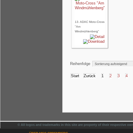
13. ADAC Moto-Cross
"Am
Windmühlenberg"
Reihenfolge
Start
Zurück
1
2
3
4
© All logos and trademarks in this site are property of their respective o